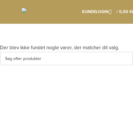
Klik her os læs mere om vores vigtige datoer
KUNDELOGIN
/
0,00
K
Der blev ikke fundet nogle varer, der matcher dit valg.