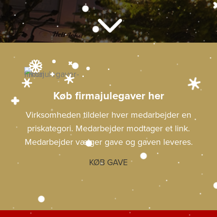
Køb firmajulegaver her
Virksomheden tildeler hver medarbejder en
priskategori. Medarbejder modtager et link.
Medarbejder vælger gave og gaven leveres.
KØB GAVE