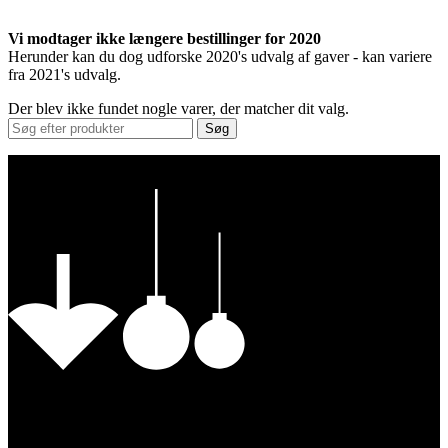
Vi modtager ikke længere bestillinger for 2020
Herunder kan du dog udforske 2020's udvalg af gaver - kan variere
fra 2021's udvalg.
Der blev ikke fundet nogle varer, der matcher dit valg.
Søg
Vores Nykøbing
Frankrigsvej 7
4800 Nykøbing Falster