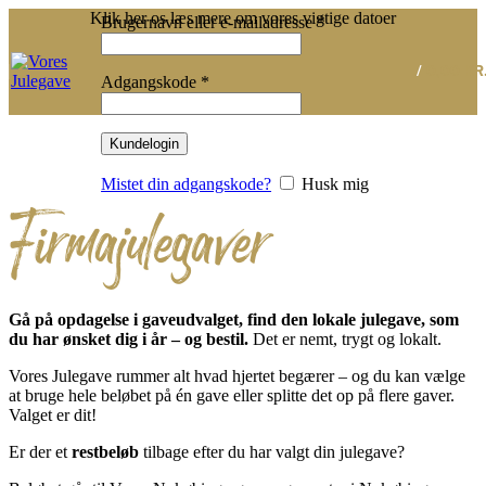
Klik her os læs mere om vores vigtige datoer
Påkrævet
Brugernavn eller e-mailadresse
*
/
0,00
KR
Påkrævet
Adgangskode
*
Kundelogin
Firmajulegaver
Mistet din adgangskode?
Husk mig
Gå på opdagelse i gaveudvalget, find den lokale julegave, som
du har ønsket dig i år – og bestil.
Det er nemt, trygt og lokalt.
Vores Julegave rummer alt hvad hjertet begærer – og du kan vælge
at bruge hele beløbet på én gave eller splitte det op på flere gaver.
Valget er dit!
Er der et
restbeløb
tilbage efter du har valgt din julegave?