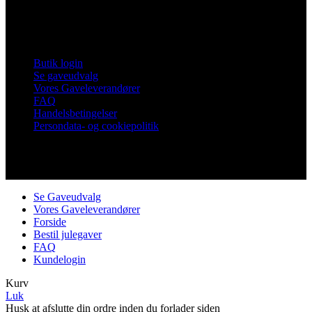
Tlf. 60 15 48 73
CVR 21482331
Links
Butik login
Se gaveudvalg
Vores Gaveleverandører
FAQ
Handelsbetingelser
Persondata- og cookiepolitik
Copyright © Vores Nykøbing
Se Gaveudvalg
Vores Gaveleverandører
Forside
Bestil julegaver
FAQ
Kundelogin
Kurv
Luk
Husk at afslutte din ordre inden du forlader siden