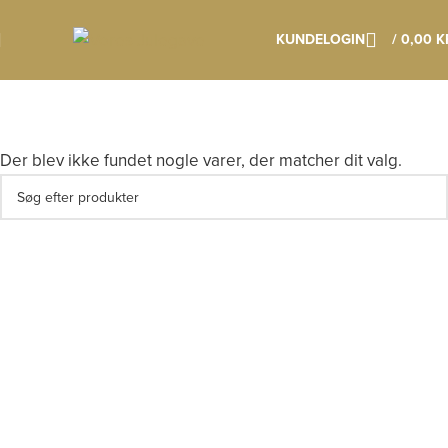
Klik her os læs mere om vores vigtige datoer
KUNDELOGIN
/
0,00
K
Der blev ikke fundet nogle varer, der matcher dit valg.