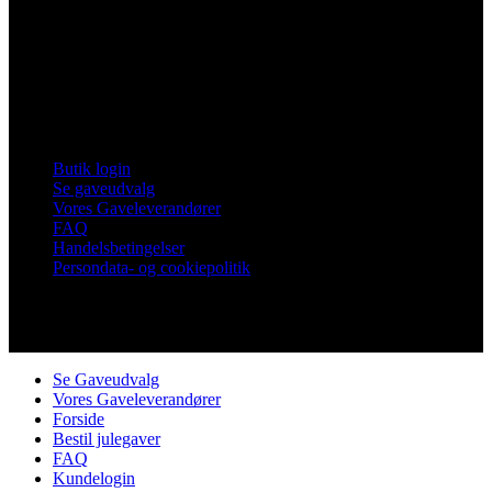
Vores Nykøbing
Frankrigsvej 7
4800 Nykøbing Falster
Tlf. 60 15 48 73
CVR 21482331
Links
Butik login
Se gaveudvalg
Vores Gaveleverandører
FAQ
Handelsbetingelser
Persondata- og cookiepolitik
Copyright © Vores Nykøbing
Se Gaveudvalg
Vores Gaveleverandører
Forside
Bestil julegaver
FAQ
Kundelogin