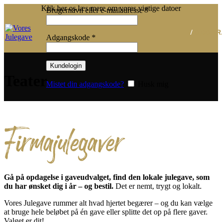
Klik her os læs mere om vores vigtige datoer
Påkrævet
Brugernavn eller e-mailadresse
*
/
0,00
KR
Påkrævet
Adgangskode
*
Kundelogin
Teater
Mistet din adgangskode?
Husk mig
Firmajulegaver
Gå på opdagelse i gaveudvalget, find den lokale julegave, som
du har ønsket dig i år – og bestil.
Det er nemt, trygt og lokalt.
Vores Julegave rummer alt hvad hjertet begærer – og du kan vælge
at bruge hele beløbet på én gave eller splitte det op på flere gaver.
Valget er dit!