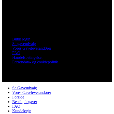
Vores Nykøbing
Frankrigsvej 7
4800 Nykøbing Falster
Tlf. 60 15 48 73
CVR 21482331
Links
Butik login
Se gaveudvalg
Vores Gaveleverandører
FAQ
Handelsbetingelser
Persondata- og cookiepolitik
Copyright © Vores Nykøbing
Se Gaveudvalg
Vores Gaveleverandører
Forside
Bestil julegaver
FAQ
Kundelogin