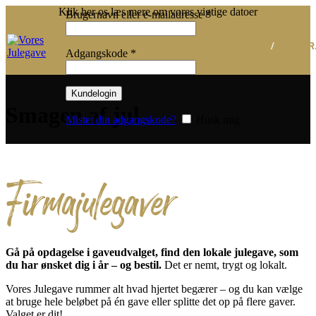
Klik her os læs mere om vores vigtige datoer
Påkrævet
Brugernavn eller e-mailadresse
*
/
0,00
KR
Påkrævet
Adgangskode
*
Kundelogin
Smagen af jul
Mistet din adgangskode?
Husk mig
Firmajulegaver
Gå på opdagelse i gaveudvalget, find den lokale julegave, som
du har ønsket dig i år – og bestil.
Det er nemt, trygt og lokalt.
Vores Julegave rummer alt hvad hjertet begærer – og du kan vælge
at bruge hele beløbet på én gave eller splitte det op på flere gaver.
Valget er dit!