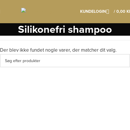
Klik her os læs mere om vores vigtige datoer
KUNDELOGIN
/
0,00
K
Silikonefri shampoo
Der blev ikke fundet nogle varer, der matcher dit valg.