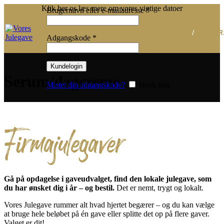
Klik her os læs mere om vores vigtige datoer
Påkrævet
Brugernavn eller e-mailadresse
*
/
0,00
KR
Påkrævet
Adgangskode
*
Kundelogin
Serum/dagcreme
Mistet din adgangskode?
Husk mig
Firmajulegaver
Gå på opdagelse i gaveudvalget, find den lokale julegave, som
du har ønsket dig i år – og bestil.
Det er nemt, trygt og lokalt.
Vores Julegave rummer alt hvad hjertet begærer – og du kan vælge
at bruge hele beløbet på én gave eller splitte det op på flere gaver.
Valget er dit!