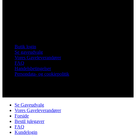
Vores Nykøbing
Frankrigsvej 7
4800 Nykøbing Falster
Tlf. 60 15 48 73
CVR 21482331
Links
Butik login
Se gaveudvalg
Vores Gaveleverandører
FAQ
Handelsbetingelser
Persondata- og cookiepolitik
Copyright © Vores Nykøbing
Se Gaveudvalg
Vores Gaveleverandører
Forside
Bestil julegaver
FAQ
Kundelogin