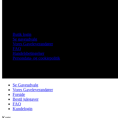
Frankrigsvej 7
4800 Nykøbing Falster
Tlf. 60 15 48 73
CVR 21482331
Links
Butik login
Se gaveudvalg
Vores Gaveleverandører
FAQ
Handelsbetingelser
Persondata- og cookiepolitik
Copyright © Vores Nykøbing
Se Gaveudvalg
Vores Gaveleverandører
Forside
Bestil julegaver
FAQ
Kundelogin
Kurv