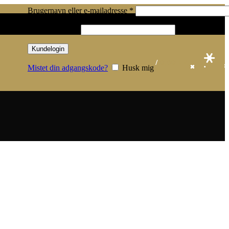
Påkrævet
Brugernavn eller e-mailadresse
*
Påkrævet
Adgangskode
*
Kundelogin
/
0,00
KR.
Mistet din adgangskode?
Husk mig