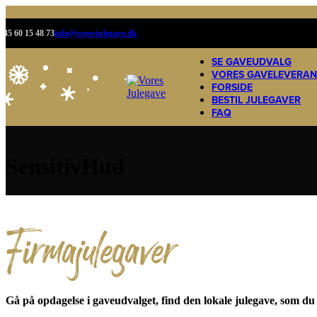
+45 60 15 48 73
info@voresjulegave.dk
SE GAVEUDVALG
VORES GAVELEVERA
FORSIDE
BESTIL JULEGAVER
FAQ
SensitivHud
Firmajulegaver
Gå på opdagelse i gaveudvalget, find den lokale julegave, som du h