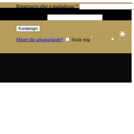
Påkrævet
Brugernavn eller e-mailadresse
*
Påkrævet
Adgangskode
*
Kundelogin
/
0,00
KR.
Mistet din adgangskode?
Husk mig