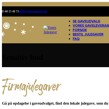
+45 60 15 48 73
info@voresjulegave.dk
SE GAVEUDVALG
VORES GAVELEVERA
FORSIDE
BESTIL JULEGAVER
FAQ
Sensitiv hud
Firmajulegaver
Gå på opdagelse i gaveudvalget, find den lokale julegave, som du h