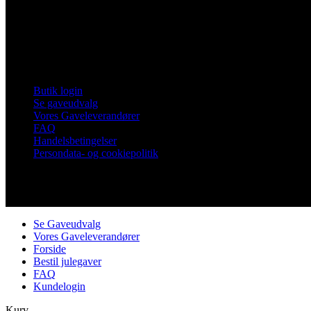
Frankrigsvej 7
4800 Nykøbing Falster
Tlf. 60 15 48 73
CVR 21482331
Links
Butik login
Se gaveudvalg
Vores Gaveleverandører
FAQ
Handelsbetingelser
Persondata- og cookiepolitik
Copyright © Vores Nykøbing
Se Gaveudvalg
Vores Gaveleverandører
Forside
Bestil julegaver
FAQ
Kundelogin
Kurv