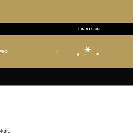
KUNDELOGIN
/
0,00
KR.
FAQ
kalt.