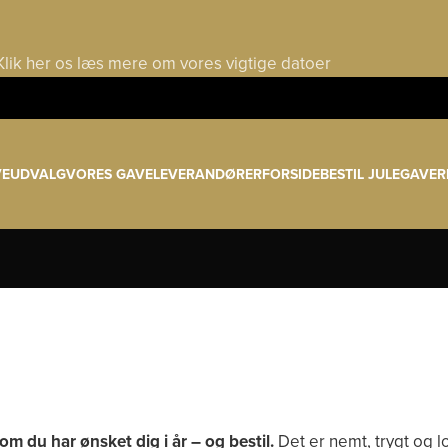
Klik her os læs mere om vores vigtige datoer
VEUDVALG
VORES GAVELEVERANDØRER
FORSIDE
BESTIL JULEGAVER
om du har ønsket dig i år – og bestil.
Det er nemt, trygt og lo