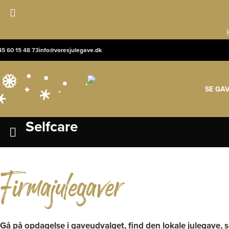
45 60 15 48 73
info@voresjulegave.dk
SE GA
Selfcare
Firmajulegaver
Gå på opdagelse i gaveudvalget, find den lokale julegave, s