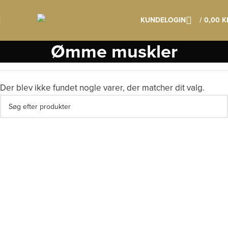
Klik her os læs mere om vores vigtige datoer
KUNDELOGIN
/
0,00
K
Ømme muskler
Der blev ikke fundet nogle varer, der matcher dit valg.