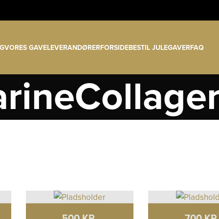
Klik her os læs mere om vores vigtige datoer
LG
VORES GAVELEVERANDØRER
FORSIDE
BESTIL JULEGAVER
FAQ
rineCollage
500 KR.
700 KR