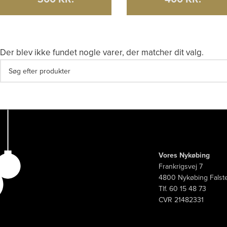
Der blev ikke fundet nogle varer, der matcher dit valg.
Vores Nykøbing
Frankrigsvej 7
4800 Nykøbing Falst
Tlf. 60 15 48 73
CVR 21482331