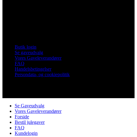
Vores Nykøbing
Frankrigsvej 7
4800 Nykøbing Falster
Tlf. 60 15 48 73
CVR 21482331
Links
Butik login
Se gaveudvalg
Vores Gaveleverandører
FAQ
Handelsbetingelser
Persondata- og cookiepolitik
Copyright © Vores Nykøbing
Se Gaveudvalg
Vores Gaveleverandører
Forside
Bestil julegaver
FAQ
Kundelogin