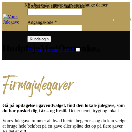
Klik her os læs mere om vores vigtige datoer
Påkrævet
Brugernavn eller e-mailadresse
*
/
0,00
KR
Påkrævet
Adgangskode
*
Kundelogin
HudplejeMedOmtanke
Mistet din adgangskode?
Husk mig
Firmajulegaver
Gå på opdagelse i gaveudvalget, find den lokale julegave, som
du har ønsket dig i år – og bestil.
Det er nemt, trygt og lokalt.
Vores Julegave rummer alt hvad hjertet begærer – og du kan vælge
at bruge hele beløbet på én gave eller splitte det op på flere gaver.
Valget er dit!