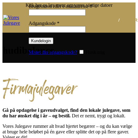
Klik her os læs mere om vores vigtige datoer
Påkrævet
Brugernavn eller e-mailadresse
*
/
0,00
KR
Påkrævet
Adgangskode
*
Kundelogin
hudibalance
Mistet din adgangskode?
Husk mig
Firmajulegaver
Gå på opdagelse i gaveudvalget, find den lokale julegave, som
du har ønsket dig i år – og bestil.
Det er nemt, trygt og lokalt.
Vores Julegave rummer alt hvad hjertet begærer – og du kan vælge
at bruge hele beløbet på én gave eller splitte det op på flere gaver.
Valget er dit!