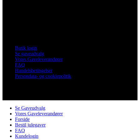
Vores Nykøbing
Frankrigsvej 7
4800 Nykøbing Falster
Tlf. 60 15 48 73
CVR 21482331
Links
Butik login
Se gaveudvalg
Vores Gaveleverandører
FAQ
Handelsbetingelser
Persondata- og cookiepolitik
Copyright © Vores Nykøbing
Se Gaveudvalg
Vores Gaveleverandører
Forside
Bestil julegaver
FAQ
Kundelogin