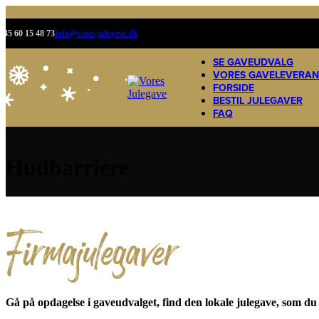
+45 60 15 48 73
info@voresjulegave.dk
SE GAVEUDVALG
VORES GAVELEVERA
FORSIDE
BESTIL JULEGAVER
FAQ
Hudbarriere
Firmajulegaver
Gå på opdagelse i gaveudvalget, find den lokale julegave, som du h