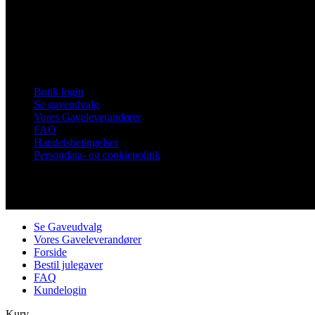
Frankrigsvej 7
4800 Nykøbing Falster
Tlf. 60 15 48 73
CVR 21482331
Links
Butik login
Se gaveudvalg
Vores Gaveleverandører
FAQ
Handelsbetingelser
Persondata- og cookiepolitik
Copyright © Vores Nykøbing
Se Gaveudvalg
Vores Gaveleverandører
Forside
Bestil julegaver
FAQ
Kundelogin
Kurv