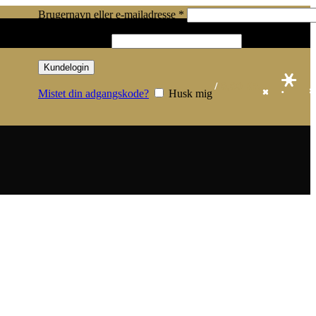
Påkrævet
Brugernavn eller e-mailadresse
*
Påkrævet
Adgangskode
*
Kundelogin
/
0,00
KR.
Mistet din adgangskode?
Husk mig