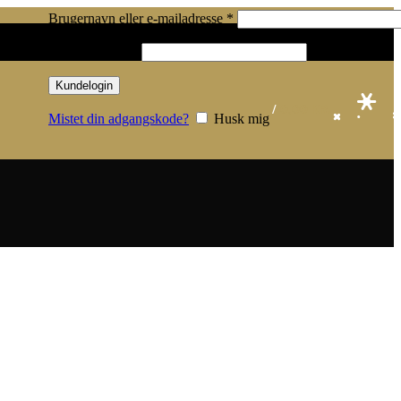
Påkrævet
Brugernavn eller e-mailadresse
*
Påkrævet
Adgangskode
*
Kundelogin
/
0,00
KR.
Mistet din adgangskode?
Husk mig