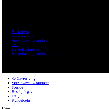
Frankrigsvej 7
4800 Nykøbing Falster
Tlf. 60 15 48 73
CVR 21482331
Links
Butik login
Se gaveudvalg
Vores Gaveleverandører
FAQ
Handelsbetingelser
Persondata- og cookiepolitik
Copyright © Vores Nykøbing
Se Gaveudvalg
Vores Gaveleverandører
Forside
Bestil julegaver
FAQ
Kundelogin
Kurv