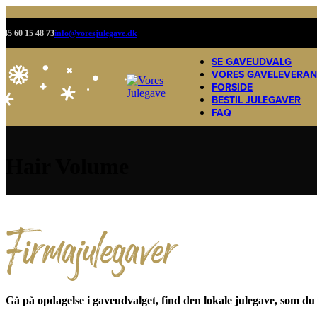
+45 60 15 48 73
info@voresjulegave.dk
SE GAVEUDVALG
VORES GAVELEVERA
FORSIDE
BESTIL JULEGAVER
FAQ
Hair Volume
Firmajulegaver
Gå på opdagelse i gaveudvalget, find den lokale julegave, som du h