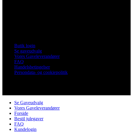
Vores Nykøbing
Frankrigsvej 7
4800 Nykøbing Falster
Tlf. 60 15 48 73
CVR 21482331
Links
Butik login
Se gaveudvalg
Vores Gaveleverandører
FAQ
Handelsbetingelser
Persondata- og cookiepolitik
Copyright © Vores Nykøbing
Se Gaveudvalg
Vores Gaveleverandører
Forside
Bestil julegaver
FAQ
Kundelogin