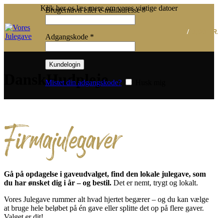
Klik her os læs mere om vores vigtige datoer
Påkrævet
Brugernavn eller e-mailadresse
*
/
0,00
KR
Påkrævet
Adgangskode
*
Kundelogin
DanskHudpleje
Mistet din adgangskode?
Husk mig
Firmajulegaver
Gå på opdagelse i gaveudvalget, find den lokale julegave, som
du har ønsket dig i år – og bestil.
Det er nemt, trygt og lokalt.
Vores Julegave rummer alt hvad hjertet begærer – og du kan vælge
at bruge hele beløbet på én gave eller splitte det op på flere gaver.
Valget er dit!