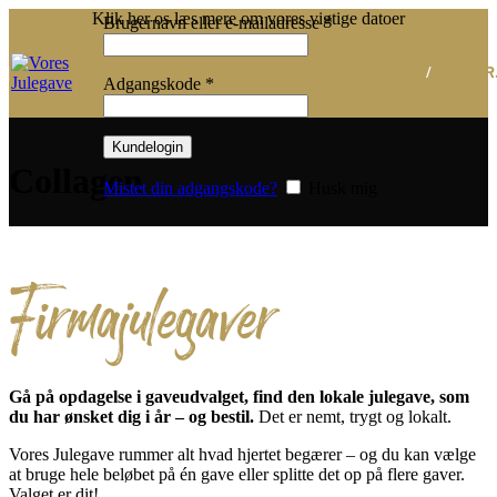
Klik her os læs mere om vores vigtige datoer
Påkrævet
Brugernavn eller e-mailadresse
*
/
0,00
KR
Påkrævet
Adgangskode
*
Kundelogin
Collagen
Mistet din adgangskode?
Husk mig
Firmajulegaver
Gå på opdagelse i gaveudvalget, find den lokale julegave, som
du har ønsket dig i år – og bestil.
Det er nemt, trygt og lokalt.
Vores Julegave rummer alt hvad hjertet begærer – og du kan vælge
at bruge hele beløbet på én gave eller splitte det op på flere gaver.
Valget er dit!