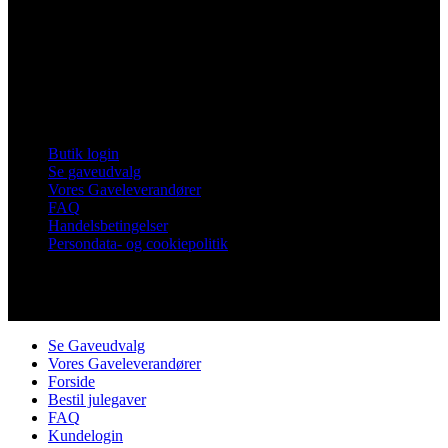
Vores Nykøbing
Frankrigsvej 7
4800 Nykøbing Falster
Tlf. 60 15 48 73
CVR 21482331
Links
Butik login
Se gaveudvalg
Vores Gaveleverandører
FAQ
Handelsbetingelser
Persondata- og cookiepolitik
Copyright © Vores Nykøbing
Se Gaveudvalg
Vores Gaveleverandører
Forside
Bestil julegaver
FAQ
Kundelogin