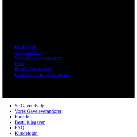
Vores Nykøbing
Frankrigsvej 7
4800 Nykøbing Falster
Tlf. 60 15 48 73
CVR 21482331
Links
Butik login
Se gaveudvalg
Vores Gaveleverandører
FAQ
Handelsbetingelser
Persondata- og cookiepolitik
Copyright © Vores Nykøbing
Se Gaveudvalg
Vores Gaveleverandører
Forside
Bestil julegaver
FAQ
Kundelogin