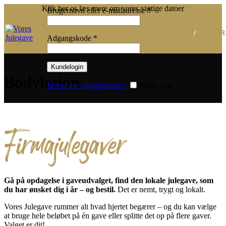
Klik her os læs mere om vores vigtige datoer
Påkrævet
Brugernavn eller e-mailadresse
*
/
0,00
KR
Påkrævet
Adgangskode
*
Kundelogin
Bodylotion
Mistet din adgangskode?
Husk mig
Firmajulegaver
Gå på opdagelse i gaveudvalget, find den lokale julegave, som
du har ønsket dig i år – og bestil.
Det er nemt, trygt og lokalt.
Vores Julegave rummer alt hvad hjertet begærer – og du kan vælge
at bruge hele beløbet på én gave eller splitte det op på flere gaver.
Valget er dit!