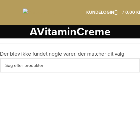
Klik her os læs mere om vores vigtige datoer
KUNDELOGIN
/
0,00
K
AVitaminCreme
Der blev ikke fundet nogle varer, der matcher dit valg.