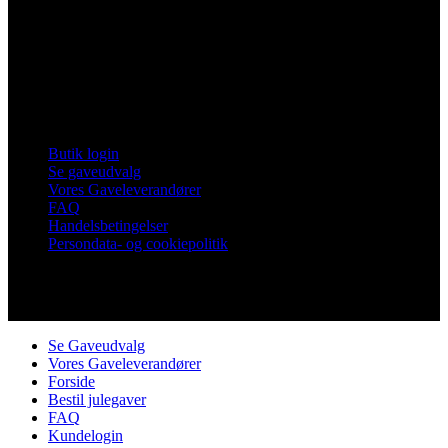
Vores Nykøbing
Frankrigsvej 7
4800 Nykøbing Falster
Tlf. 60 15 48 73
CVR 21482331
Links
Butik login
Se gaveudvalg
Vores Gaveleverandører
FAQ
Handelsbetingelser
Persondata- og cookiepolitik
Copyright © Vores Nykøbing
Se Gaveudvalg
Vores Gaveleverandører
Forside
Bestil julegaver
FAQ
Kundelogin