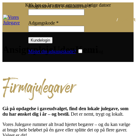
Klik her os læs mere om vores vigtige datoer
Påkrævet
Brugernavn eller e-mailadresse
*
/
0,00
KR
Påkrævet
Adgangskode
*
Kundelogin
AnsigtsplejeUdenKemi
Mistet din adgangskode?
Husk mig
Firmajulegaver
Gå på opdagelse i gaveudvalget, find den lokale julegave, som
du har ønsket dig i år – og bestil.
Det er nemt, trygt og lokalt.
Vores Julegave rummer alt hvad hjertet begærer – og du kan vælge
at bruge hele beløbet på én gave eller splitte det op på flere gaver.
Valget er dit!